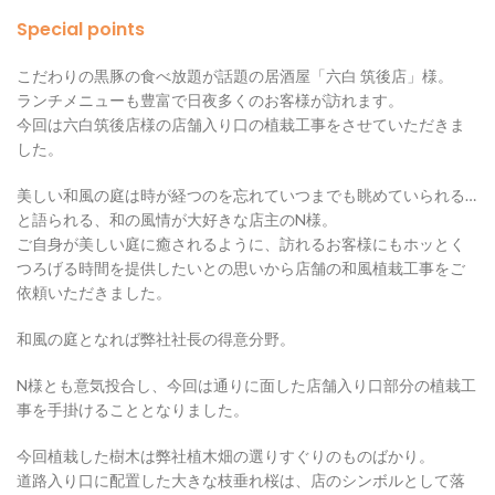
Special points
こだわりの黒豚の食べ放題が話題の居酒屋「六白 筑後店」様。
ランチメニューも豊富で日夜多くのお客様が訪れます。
今回は六白筑後店様の店舗入り口の植栽工事をさせていただきま
した。
美しい和風の庭は時が経つのを忘れていつまでも眺めていられる…
と語られる、和の風情が大好きな店主のN様。
ご自身が美しい庭に癒されるように、訪れるお客様にもホッとく
つろげる時間を提供したいとの思いから店舗の和風植栽工事をご
依頼いただきました。
和風の庭となれば弊社社長の得意分野。
N様とも意気投合し、今回は通りに面した店舗入り口部分の植栽工
事を手掛けることとなりました。
今回植栽した樹木は弊社植木畑の選りすぐりのものばかり。
道路入り口に配置した大きな枝垂れ桜は、店のシンボルとして落