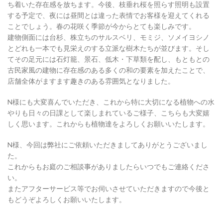
ち着いた存在感を放ちます。今後、枝垂れ桜を照らす照明も設置
する予定で、夜には昼間とは違った表情でお客様を迎えてくれる
ことでしょう。春の花咲く季節が今からとても楽しみです。
建物側面には台杉、株立ちのサルスベリ、モミジ、ソメイヨシノ
とどれも一本でも見栄えのする立派な樹木たちが並びます。そし
てその足元には石灯籠、景石、低木・下草類を配し、もともとの
古民家風の建物に存在感のある多くの和の要素を加えたことで、
店舗全体がますます趣きのある雰囲気となりました。
N様にも大変喜んでいただき、これから特に大切になる植物への水
やりも日々の日課として楽しまれているご様子、こちらも大変嬉
しく思います。これからも植物達をよろしくお願いいたします。
N様、今回は弊社にご依頼いただきましてありがとうございまし
た。
これからもお庭のご相談事がありましたらいつでもご連絡くださ
い。
またアフターサービス等でお伺いさせていただきますので今後と
もどうぞよろしくお願いいたします。