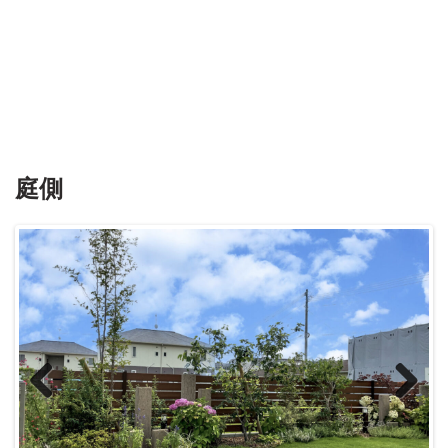
庭側
Previous
Next