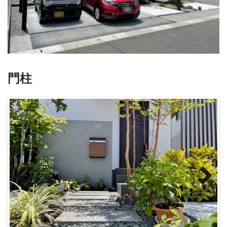
門柱
Previous
Next