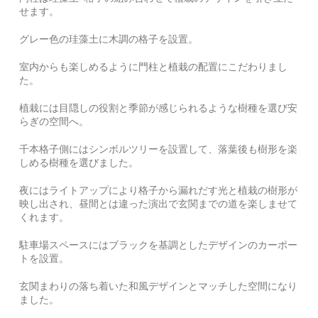
せます。
グレー色の珪藻土に木調の格子を設置。
室内からも楽しめるように門柱と植栽の配置にこだわりまし
た。
植栽には目隠しの役割と季節が感じられるような樹種を選び安
らぎの空間へ。
千本格子側にはシンボルツリーを設置して、落葉後も樹形を楽
しめる樹種を選びました。
夜にはライトアップにより格子から漏れだす光と植栽の樹形が
映し出され、昼間とは違った演出で玄関までの道を楽しませて
くれます。
駐車場スペースにはブラックを基調としたデザインのカーポー
トを設置。
玄関まわりの落ち着いた和風デザインとマッチした空間になり
ました。