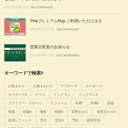
2026年5月22日
No Comments
TheプレミアムPay ご利用いただけます
2026年5月18日
No Comments
営業日変更のお知らせ
2026年4月13日
No Comments
キーワードで検索!!
お庭まわり
お庭まわりR
アプローチ
カーポート
カーポートR
テラス
ドッグラン
ドッグランR
ファミリー・スポーツ
リフォーム
外構
外構R
新築
植栽
植栽R
物置
物置R
玄関まわり
玄関まわりR
目隠しフェンス
芝生
芝生R
門柱
雑草対策