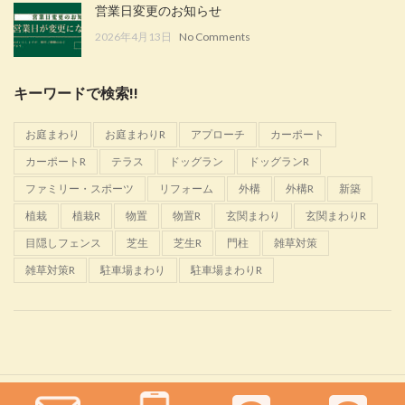
営業日変更のお知らせ
2026年4月13日
No Comments
キーワードで検索!!
お庭まわり
お庭まわりR
アプローチ
カーポート
カーポートR
テラス
ドッグラン
ドッグランR
ファミリー・スポーツ
リフォーム
外構
外構R
新築
植栽
植栽R
物置
物置R
玄関まわり
玄関まわりR
目隠しフェンス
芝生
芝生R
門柱
雑草対策
雑草対策R
駐車場まわり
駐車場まわりR
Glanta
2022 CREATED BY
佐野恵樹園