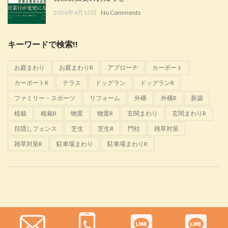
2026年4月13日
No Comments
キーワードで検索!!
お庭まわり
お庭まわりR
アプローチ
カーポート
カーポートR
テラス
ドッグラン
ドッグランR
ファミリー・スポーツ
リフォーム
外構
外構R
新築
植栽
植栽R
物置
物置R
玄関まわり
玄関まわりR
目隠しフェンス
芝生
芝生R
門柱
雑草対策
雑草対策R
駐車場まわり
駐車場まわりR
Glanta
2022 CREATED BY
佐野恵樹園