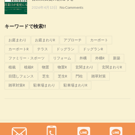
2026年4月13日
No Comments
キーワードで検索!!
お庭まわり
お庭まわりR
アプローチ
カーポート
カーポートR
テラス
ドッグラン
ドッグランR
ファミリー・スポーツ
リフォーム
外構
外構R
新築
植栽
植栽R
物置
物置R
玄関まわり
玄関まわりR
目隠しフェンス
芝生
芝生R
門柱
雑草対策
雑草対策R
駐車場まわり
駐車場まわりR
Glanta
2022 CREATED BY
佐野恵樹園