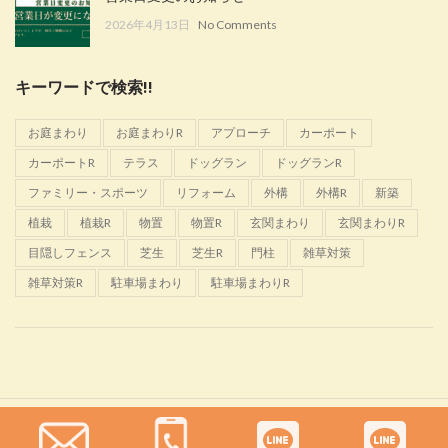
2026年4月13日
No Comments
キーワードで検索!!
お庭まわり
お庭まわりR
アプローチ
カーポート
カーポートR
テラス
ドッグラン
ドッグランR
ファミリー・スポーツ
リフォーム
外構
外構R
新築
植栽
植栽R
物置
物置R
玄関まわり
玄関まわりR
目隠しフェンス
芝生
芝生R
門柱
雑草対策
雑草対策R
駐車場まわり
駐車場まわりR
Glanta
2022 CREATED BY
佐野恵樹園