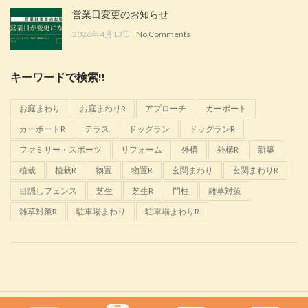
営業日変更のお知らせ
2026年4月13日
No Comments
キーワードで検索!!
お庭まわり
お庭まわりR
アプローチ
カーポート
カーポートR
テラス
ドッグラン
ドッグランR
ファミリー・スポーツ
リフォーム
外構
外構R
新築
植栽
植栽R
物置
物置R
玄関まわり
玄関まわりR
目隠しフェンス
芝生
芝生R
門柱
雑草対策
雑草対策R
駐車場まわり
駐車場まわりR