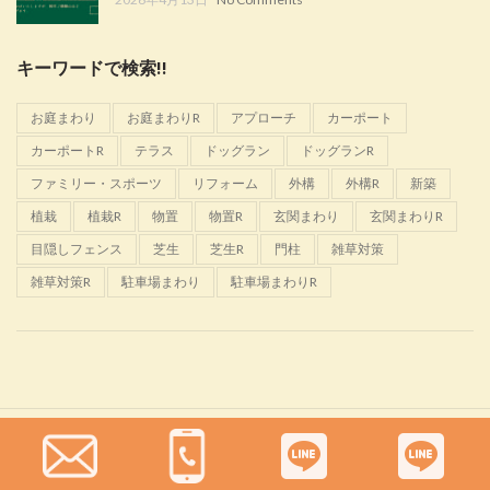
キーワードで検索!!
お庭まわり
お庭まわりR
アプローチ
カーポート
カーポートR
テラス
ドッグラン
ドッグランR
ファミリー・スポーツ
リフォーム
外構
外構R
新築
植栽
植栽R
物置
物置R
玄関まわり
玄関まわりR
目隠しフェンス
芝生
芝生R
門柱
雑草対策
雑草対策R
駐車場まわり
駐車場まわりR
Glanta
2022 CREATED BY
佐野恵樹園