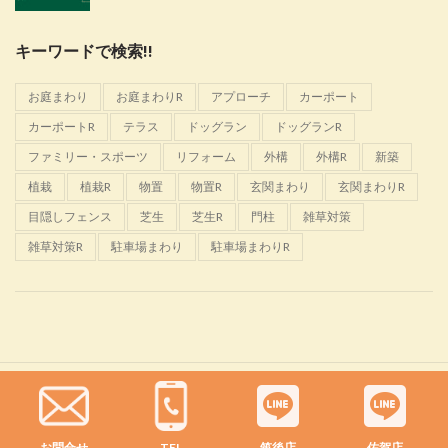
キーワードで検索!!
お庭まわり
お庭まわりR
アプローチ
カーポート
カーポートR
テラス
ドッグラン
ドッグランR
ファミリー・スポーツ
リフォーム
外構
外構R
新築
植栽
植栽R
物置
物置R
玄関まわり
玄関まわりR
目隠しフェンス
芝生
芝生R
門柱
雑草対策
雑草対策R
駐車場まわり
駐車場まわりR
Glanta
2022 CREATED BY
佐野恵樹園
お問合せ
TEL
筑後店
佐賀店