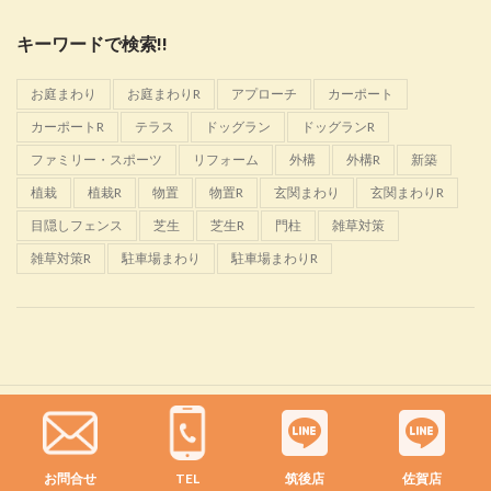
キーワードで検索!!
お庭まわり
お庭まわりR
アプローチ
カーポート
カーポートR
テラス
ドッグラン
ドッグランR
ファミリー・スポーツ
リフォーム
外構
外構R
新築
植栽
植栽R
物置
物置R
玄関まわり
玄関まわりR
目隠しフェンス
芝生
芝生R
門柱
雑草対策
雑草対策R
駐車場まわり
駐車場まわりR
Glanta
2022 CREATED BY
佐野恵樹園
お問合せ
TEL
筑後店
佐賀店