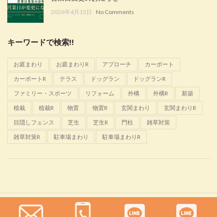
2026年4月13日
No Comments
キーワードで検索!!
お庭まわり
お庭まわりR
アプローチ
カーポート
カーポートR
テラス
ドッグラン
ドッグランR
ファミリー・スポーツ
リフォーム
外構
外構R
新築
植栽
植栽R
物置
物置R
玄関まわり
玄関まわりR
目隠しフェンス
芝生
芝生R
門柱
雑草対策
雑草対策R
駐車場まわり
駐車場まわりR
Glanta
2022 CREATED BY
佐野恵樹園