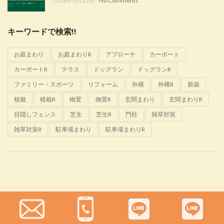
2026年4月13日
No Comments
キーワードで検索!!
お庭まわり
お庭まわりR
アプローチ
カーポート
カーポートR
テラス
ドッグラン
ドッグランR
ファミリー・スポーツ
リフォーム
外構
外構R
新築
植栽
植栽R
物置
物置R
玄関まわり
玄関まわりR
目隠しフェンス
芝生
芝生R
門柱
雑草対策
雑草対策R
駐車場まわり
駐車場まわりR
Glanta
2022 CREATED BY
佐野恵樹園