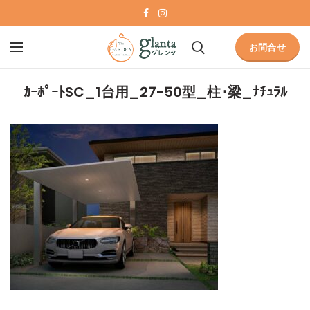
お問合せ
ｶｰﾎﾟｰﾄSC_1台用_27-50型_柱･梁_ﾅﾁｭﾗﾙ