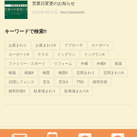
営業日変更のお知らせ
2026年4月13日
No Comments
キーワードで検索!!
お庭まわり
お庭まわりR
アプローチ
カーポート
カーポートR
テラス
ドッグラン
ドッグランR
ファミリー・スポーツ
リフォーム
外構
外構R
新築
植栽
植栽R
物置
物置R
玄関まわり
玄関まわりR
目隠しフェンス
芝生
芝生R
門柱
雑草対策
雑草対策R
駐車場まわり
駐車場まわりR
Glanta
2022 CREATED BY
佐野恵樹園